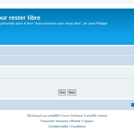
ur rester libre
 présentée dans le livre "Autoconstruire pour rester libre", de Jean-Philippe
Développé par
phpBB
® Forum Software © phpBB Limited
Traduction française officielle
©
Qiaeru
Confidentialité
|
Conditions