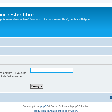
ur rester libre
 présentée dans le livre "Autoconstruire pour rester libre", de Jean-Philippe
tre compte. Si vous ne
agit de l’adresse de
Développé par
phpBB
® Forum Software © phpBB Limited
Traduction française officielle
©
Qiaeru