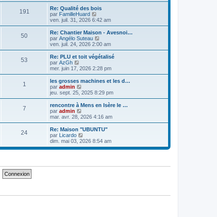
n
s
Re: Qualité des bois
191
u
C
par
FamilleHuard
l
o
ven. juil. 31, 2026 6:42 am
t
n
e
s
Re: Chantier Maison - Avesnoi…
50
r
u
C
par
Angélo Suteau
l
l
o
ven. juil. 24, 2026 2:00 am
e
t
n
d
e
s
Re: PLU et toit végétalisé
e
53
r
u
C
par
AzGh
r
l
l
o
mer. juin 17, 2026 2:28 pm
n
e
t
n
i
d
e
s
les grosses machines et les d…
e
e
1
r
u
C
par
admin
r
r
l
l
o
jeu. sept. 25, 2025 8:29 pm
m
n
e
t
n
e
i
d
e
s
rencontre à Mens en Isère le …
s
e
e
7
r
u
C
par
admin
s
r
r
l
l
o
mar. avr. 28, 2026 4:16 am
a
m
n
e
t
n
g
e
i
d
e
s
e
Re: Maison "UBUNTU"
s
e
e
24
r
u
C
par
Licardo
s
r
r
l
l
o
dim. mai 03, 2026 8:54 am
a
m
n
e
t
n
g
e
i
d
e
s
e
s
e
e
r
u
s
r
r
l
l
a
m
n
e
t
g
e
i
d
e
e
s
e
e
r
s
r
r
l
a
m
n
e
g
e
i
d
e
s
e
e
s
r
r
a
m
n