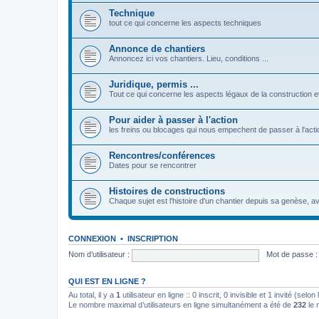
Technique
tout ce qui concerne les aspects techniques
Annonce de chantiers
Annoncez ici vos chantiers. Lieu, conditions ...
Juridique, permis ...
Tout ce qui concerne les aspects légaux de la construction et 
Pour aider à passer à l'action
les freins ou blocages qui nous empechent de passer à l'acti
Rencontres/conférences
Dates pour se rencontrer
Histoires de constructions
Chaque sujet est l'histoire d'un chantier depuis sa genèse, a
CONNEXION
•
INSCRIPTION
Nom d’utilisateur :
Mot de passe :
QUI EST EN LIGNE ?
Au total, il y a
1
utilisateur en ligne :: 0 inscrit, 0 invisible et 1 invité (se
Le nombre maximal d’utilisateurs en ligne simultanément a été de
232
le 