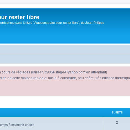
ur rester libre
 présentée dans le livre "Autoconstruire pour rester libre", de Jean-Philippe
en cours de réglages (utiliser jpv004-stageATyahoo.com en attendant)
n de cette maison rapide et facile à construire, peu chère, très efficace thermiqueme
SUJETS
2
emps à maintenir un site