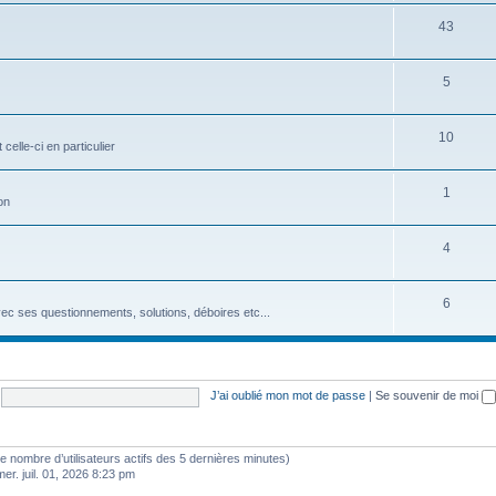
43
5
10
celle-ci en particulier
1
on
4
6
vec ses questionnements, solutions, déboires etc...
J’ai oublié mon mot de passe
|
Se souvenir de moi
lon le nombre d’utilisateurs actifs des 5 dernières minutes)
mer. juil. 01, 2026 8:23 pm