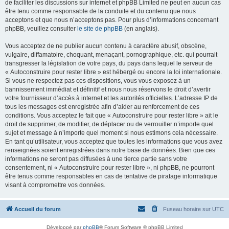
de faciliter les discussions sur internet et phpBB Limited ne peut en aucun cas
être tenu comme responsable de la conduite et du contenu que nous
acceptons et que nous n’acceptons pas. Pour plus d’informations concernant
phpBB, veuillez consulter
le site de phpBB
(en anglais).
Vous acceptez de ne publier aucun contenu à caractère abusif, obscène,
vulgaire, diffamatoire, choquant, menaçant, pornographique, etc. qui pourrait
transgresser la législation de votre pays, du pays dans lequel le serveur de
« Autoconstruire pour rester libre » est hébergé ou encore la loi internationale.
Si vous ne respectez pas ces dispositions, vous vous exposez à un
bannissement immédiat et définitif et nous nous réservons le droit d’avertir
votre fournisseur d’accès à internet et les autorités officielles. L’adresse IP de
tous les messages est enregistrée afin d’aider au renforcement de ces
conditions. Vous acceptez le fait que « Autoconstruire pour rester libre » ait le
droit de supprimer, de modifier, de déplacer ou de verrouiller n’importe quel
sujet et message à n’importe quel moment si nous estimons cela nécessaire.
En tant qu’utilisateur, vous acceptez que toutes les informations que vous avez
renseignées soient enregistrées dans notre base de données. Bien que ces
informations ne seront pas diffusées à une tierce partie sans votre
consentement, ni « Autoconstruire pour rester libre », ni phpBB, ne pourront
être tenus comme responsables en cas de tentative de piratage informatique
visant à compromettre vos données.
Accueil du forum
Fuseau horaire sur
UTC
Développé par
phpBB
® Forum Software © phpBB Limited