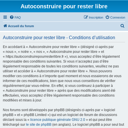
Autoconstruire pour rester libre
FAQ
Inscription
Connexion
R
Accueil du forum
e
Autoconstruire pour rester libre - Conditions d’utilisation
c
h
En accédant à « Autoconstruire pour rester libre » (désigné ci-après par
« nous », « notre », « nos », « Autoconstruire pour rester libre » et
e
« https://autoconstruirepourresterlibre.fr »), vous acceptez d’être légalement
r
responsable des conditions suivantes. Si vous n’acceptez pas d’être
légalement responsable de toutes les conditions suivantes, veuillez ne pas
c
utiliser et accéder à « Autoconstruire pour rester libre ». Nous pouvons
h
modifier ces conditions à n’importe quel moment et nous essaierons de vous
informer de ces modifications, bien que nous vous conseillons de vérifier
e
régulièrement par vous-même. En effet, si vous continuez à participer à
r
« Autoconstruire pour rester libre » après que des modifications aient été
effectuées, vous acceptez d’être légalement responsable des conditions
modifiées et mises à jour.
Nos forums sont développés par phpBB (désignés ci-après par « logiciel
phpBB » et « phpBB Limited ») qui est un logiciel de forum de discussions
déclaré sous la «
licence publique générale GNU 2.0
» et qui peut être
téléchargé sur
le site de phpBB
(en anglais). Le logiciel phpBB a pour seul but