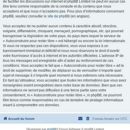
de faciliter les discussions sur internet et phpBB Limited ne peut en aucun cas
être tenu comme responsable de la conduite et du contenu que nous
acceptons et que nous n’acceptons pas. Pour plus d’informations concernant
phpBB, veuillez consulter
le site de phpBB
(en anglais).
Vous acceptez de ne publier aucun contenu à caractère abusif, obscène,
vulgaire, diffamatoire, choquant, menaçant, pornographique, etc. qui pourrait
transgresser la législation de votre pays, du pays dans lequel le serveur de
« Autoconstruire pour rester libre » est hébergé ou encore la loi internationale.
Si vous ne respectez pas ces dispositions, vous vous exposez à un
bannissement immédiat et définitif et nous nous réservons le droit d’avertir
votre fournisseur d’accès à internet et les autorités officielles. L’adresse IP de
tous les messages est enregistrée afin d’aider au renforcement de ces
conditions. Vous acceptez le fait que « Autoconstruire pour rester libre » ait le
droit de supprimer, de modifier, de déplacer ou de verrouiller n’importe quel
sujet et message à n’importe quel moment si nous estimons cela nécessaire.
En tant qu’utilisateur, vous acceptez que toutes les informations que vous avez
renseignées soient enregistrées dans notre base de données. Bien que ces
informations ne seront pas diffusées à une tierce partie sans votre
consentement, ni « Autoconstruire pour rester libre », ni phpBB, ne pourront
être tenus comme responsables en cas de tentative de piratage informatique
visant à compromettre vos données.
Accueil du forum
Fuseau horaire sur
UTC
Développé par
phpBB
® Forum Software © phpBB Limited