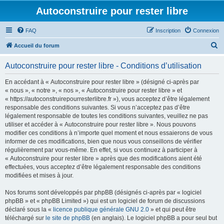
Autoconstruire pour rester libre
FAQ
Inscription
Connexion
R
Accueil du forum
e
Autoconstruire pour rester libre - Conditions d’utilisation
c
h
En accédant à « Autoconstruire pour rester libre » (désigné ci-après par
« nous », « notre », « nos », « Autoconstruire pour rester libre » et
e
« https://autoconstruirepourresterlibre.fr »), vous acceptez d’être légalement
r
responsable des conditions suivantes. Si vous n’acceptez pas d’être
légalement responsable de toutes les conditions suivantes, veuillez ne pas
c
utiliser et accéder à « Autoconstruire pour rester libre ». Nous pouvons
h
modifier ces conditions à n’importe quel moment et nous essaierons de vous
informer de ces modifications, bien que nous vous conseillons de vérifier
e
régulièrement par vous-même. En effet, si vous continuez à participer à
r
« Autoconstruire pour rester libre » après que des modifications aient été
effectuées, vous acceptez d’être légalement responsable des conditions
modifiées et mises à jour.
Nos forums sont développés par phpBB (désignés ci-après par « logiciel
phpBB » et « phpBB Limited ») qui est un logiciel de forum de discussions
déclaré sous la «
licence publique générale GNU 2.0
» et qui peut être
téléchargé sur
le site de phpBB
(en anglais). Le logiciel phpBB a pour seul but