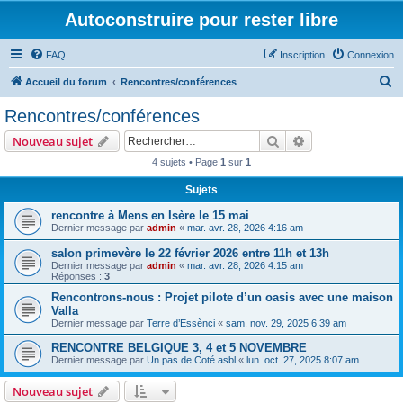
Autoconstruire pour rester libre
FAQ
Inscription
Connexion
R
Accueil du forum
Rencontres/conférences
e
Rencontres/conférences
c
Rechercher
Recherche avanc
Nouveau sujet
h
4 sujets • Page
1
sur
1
e
Sujets
r
c
rencontre à Mens en Isère le 15 mai
Dernier message par
admin
«
mar. avr. 28, 2026 4:16 am
h
salon primevère le 22 février 2026 entre 11h et 13h
e
Dernier message par
admin
«
mar. avr. 28, 2026 4:15 am
r
Réponses :
3
Rencontrons-nous : Projet pilote d’un oasis avec une maison
Valla
Dernier message par
Terre d’Essènci
«
sam. nov. 29, 2025 6:39 am
RENCONTRE BELGIQUE 3, 4 et 5 NOVEMBRE
Dernier message par
Un pas de Coté asbl
«
lun. oct. 27, 2025 8:07 am
Nouveau sujet