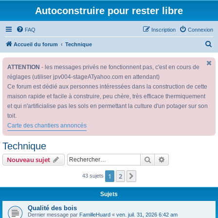
Autoconstruire pour rester libre
FAQ
Inscription
Connexion
R
Accueil du forum
Technique
e
ATTENTION
- les messages privés ne fonctionnent pas, c'est en cours de
c
réglages (utiliser jpv004-stageATyahoo.com en attendant)
h
Ce forum est dédié aux personnes intéressées dans la construction de cette
e
maison rapide et facile à construire, peu chère, très efficace thermiquement
r
et qui n'artificialise pas les sols en permettant la culture d'un potager sur son
c
toit.
Carte des chantiers annoncés
h
e
Technique
r
Rechercher
Recherche avanc
Nouveau sujet
1
2
Suivant
43 sujets
Sujets
Qualité des bois
Dernier message par
FamilleHuard
«
ven. juil. 31, 2026 6:42 am