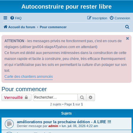
Autoconstruire pour rester libre
FAQ
Inscription
Connexion
R
Accueil du forum
Pour commencer
e
ATTENTION
- les messages privés ne fonctionnent pas, c'est en cours de
c
réglages (utiliser jpv004-stageATyahoo.com en attendant)
h
Ce forum est dédié aux personnes intéressées dans la construction de cette
e
maison rapide et facile à construire, peu chère, très efficace thermiquement
r
et qui n'artificialise pas les sols en permettant la culture d'un potager sur son
c
toit.
Carte des chantiers annoncés
h
e
Pour commencer
r
Rechercher
Recherche avancée
Verrouillé
2 sujets • Page
1
sur
1
Sujets
améliorations pour la prochaine édition - A LIRE !!!
Dernier message par
admin
«
lun. juil. 06, 2026 4:22 am