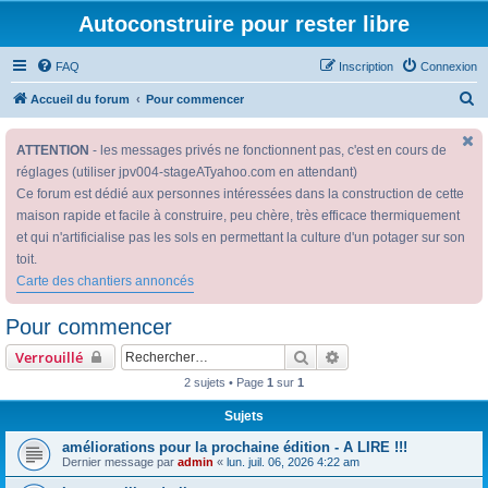
Autoconstruire pour rester libre
FAQ
Inscription
Connexion
R
Accueil du forum
Pour commencer
e
ATTENTION
- les messages privés ne fonctionnent pas, c'est en cours de
c
réglages (utiliser jpv004-stageATyahoo.com en attendant)
h
Ce forum est dédié aux personnes intéressées dans la construction de cette
e
maison rapide et facile à construire, peu chère, très efficace thermiquement
r
et qui n'artificialise pas les sols en permettant la culture d'un potager sur son
c
toit.
Carte des chantiers annoncés
h
e
Pour commencer
r
Rechercher
Recherche avancée
Verrouillé
2 sujets • Page
1
sur
1
Sujets
améliorations pour la prochaine édition - A LIRE !!!
Dernier message par
admin
«
lun. juil. 06, 2026 4:22 am