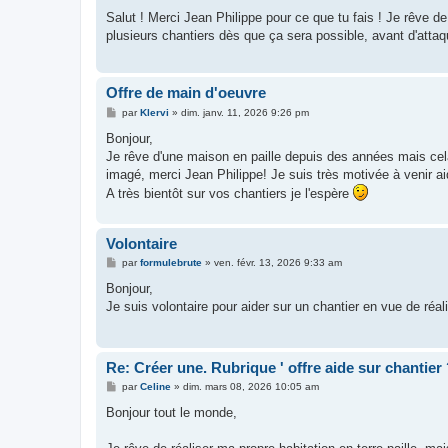
e
s
Salut ! Merci Jean Philippe pour ce que tu fais ! Je rêve de
s
plusieurs chantiers dès que ça sera possible, avant d'attaq
a
g
e
Offre de main d'oeuvre
M
par
Klervi
»
dim. janv. 11, 2026 9:26 pm
e
s
Bonjour,
s
Je rêve d'une maison en paille depuis des années mais cela 
a
g
imagé, merci Jean Philippe! Je suis très motivée à venir 
e
A très bientôt sur vos chantiers je l'espère
Volontaire
M
par
formulebrute
»
ven. févr. 13, 2026 9:33 am
e
s
Bonjour,
s
Je suis volontaire pour aider sur un chantier en vue de réali
a
g
e
Re: Créer une. Rubrique ' offre aide sur chantier
M
par
Celine
»
dim. mars 08, 2026 10:05 am
e
s
Bonjour tout le monde,
s
a
g