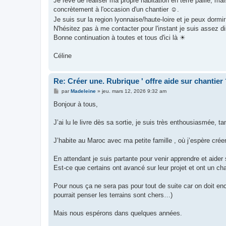
Je rêve de réaliser ma propre habitation en terre paille, m
e
concrètement à l'occasion d'un chantier ☺.
Je suis sur la region lyonnaise/haute-loire et je peux dormi
N'hésitez pas à me contacter pour l'instant je suis assez d
Bonne continuation à toutes et tous d'ici là ☀
Céline
Re: Créer une. Rubrique ' offre aide sur chantier
M
par
Madeleine
»
jeu. mars 12, 2026 9:32 am
e
s
Bonjour à tous,
s
a
g
J’ai lu le livre dès sa sortie, je suis très enthousiasmée, t
e
J’habite au Maroc avec ma petite famille , où j’espère créer
En attendant je suis partante pour venir apprendre et aider 
Est-ce que certains ont avancé sur leur projet et ont un cha
Pour nous ça ne sera pas pour tout de suite car on doit enco
pourrait penser les terrains sont chers…)
Mais nous espérons dans quelques années.