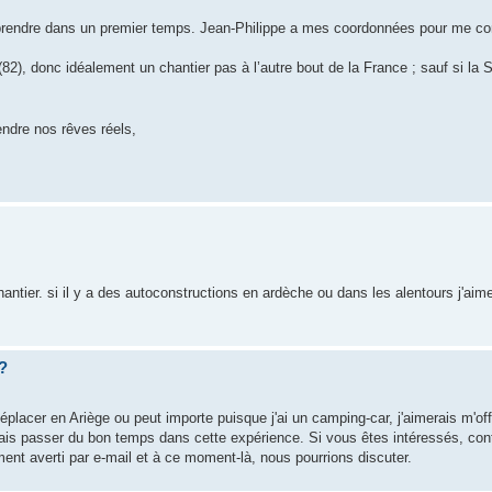
pprendre dans un premier temps. Jean-Philippe a mes coordonnées pour me co
82), donc idéalement un chantier pas à l’autre bout de la France ; sauf si la 
endre nos rêves réels,
antier. si il y a des autoconstructions en ardèche ou dans les alentours j'aim
 ?
éplacer en Ariège ou peut importe puisque j'ai un camping-car, j'aimerais m'of
merais passer du bon temps dans cette expérience. Si vous êtes intéressés, co
nt averti par e-mail et à ce moment-là, nous pourrions discuter.