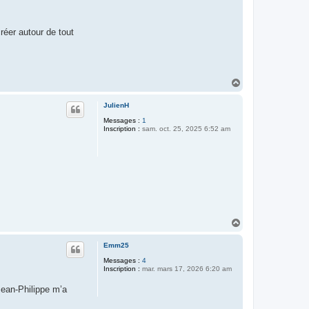
réer autour de tout
H
a
u
JulienH
t
Messages :
1
Inscription :
sam. oct. 25, 2025 6:52 am
H
a
u
Emm25
t
Messages :
4
Inscription :
mar. mars 17, 2026 6:20 am
Jean-Philippe m’a