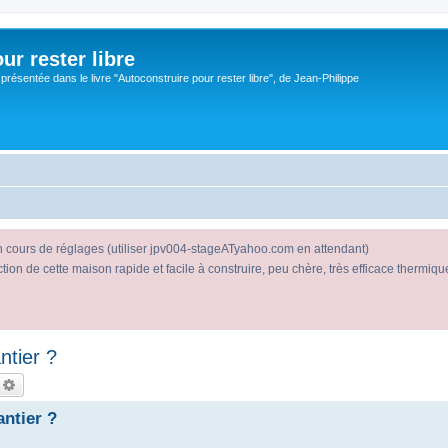
ur rester libre
 présentée dans le livre "Autoconstruire pour rester libre", de Jean-Philippe
en cours de réglages (utiliser jpv004-stageATyahoo.com en attendant)
n de cette maison rapide et facile à construire, peu chère, très efficace thermiqueme
ntier ?
echercher
Recherche avancée
antier ?