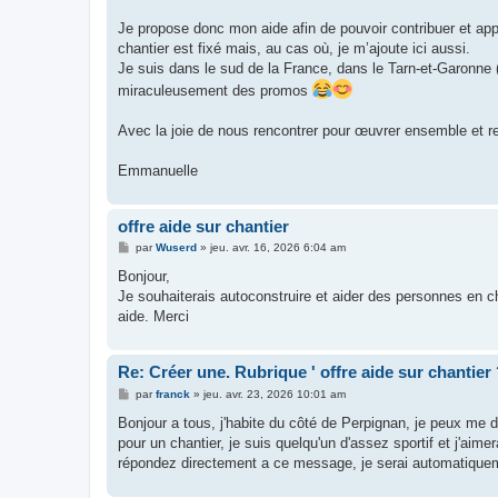
Je propose donc mon aide afin de pouvoir contribuer et a
chantier est fixé mais, au cas où, je m’ajoute ici aussi.
Je suis dans le sud de la France, dans le Tarn-et-Garonne (
miraculeusement des promos
Avec la joie de nous rencontrer pour œuvrer ensemble et r
Emmanuelle
offre aide sur chantier
M
par
Wuserd
»
jeu. avr. 16, 2026 6:04 am
e
s
Bonjour,
s
Je souhaiterais autoconstruire et aider des personnes en ch
a
g
aide. Merci
e
Re: Créer une. Rubrique ' offre aide sur chantier
M
par
franck
»
jeu. avr. 23, 2026 10:01 am
e
s
Bonjour a tous, j'habite du côté de Perpignan, je peux me d
s
pour un chantier, je suis quelqu'un d'assez sportif et j'ai
a
g
répondez directement a ce message, je serai automatiqueme
e