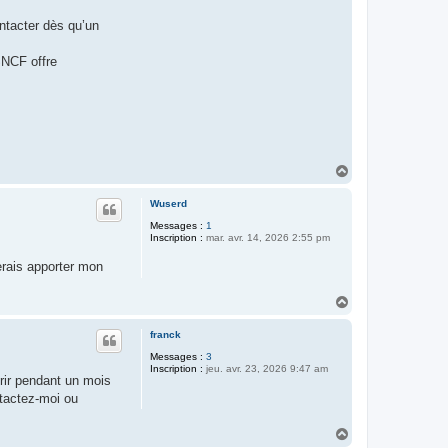
ntacter dès qu’un
SNCF offre
H
a
u
Wuserd
t
Messages :
1
Inscription :
mar. avr. 14, 2026 2:55 pm
erais apporter mon
H
a
u
franck
t
Messages :
3
Inscription :
jeu. avr. 23, 2026 9:47 am
frir pendant un mois
ntactez-moi ou
H
a