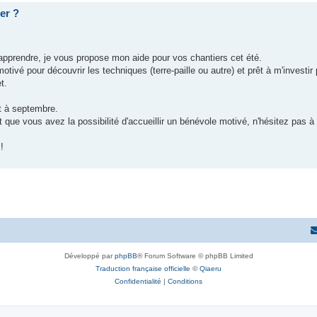
er ?
'apprendre, je vous propose mon aide pour vos chantiers cet été.
tivé pour découvrir les techniques (terre-paille ou autre) et prêt à m'investi
t.
et à septembre.
 que vous avez la possibilité d'accueillir un bénévole motivé, n'hésitez pas à
!
Développé par
phpBB
® Forum Software © phpBB Limited
Traduction française officielle
©
Qiaeru
Confidentialité
|
Conditions