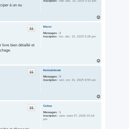
Inscription :
mer. déc. 10, 2025 5:10 pm
iciper à un ou
H
a
u
Klervi
t
Messages :
2
Inscription :
lun. déc. 15, 2025 5:28 pm
ivre bien détaillé et
uchage.
H
a
u
formulebrute
t
Messages :
5
Inscription :
ven. oct. 31, 2025 9:55 am
H
a
u
Celine
t
Messages :
1
Inscription :
sam. mars 07, 2026 10:16
pm