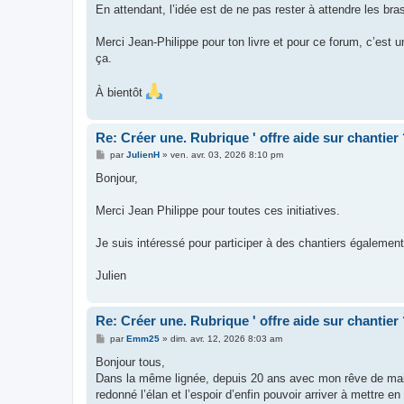
En attendant, l’idée est de ne pas rester à attendre les bra
Merci Jean-Philippe pour ton livre et pour ce forum, c’est 
ça.
À bientôt
Re: Créer une. Rubrique ' offre aide sur chantier
M
par
JulienH
»
ven. avr. 03, 2026 8:10 pm
e
s
Bonjour,
s
a
g
Merci Jean Philippe pour toutes ces initiatives.
e
Je suis intéressé pour participer à des chantiers également
Julien
Re: Créer une. Rubrique ' offre aide sur chantier
M
par
Emm25
»
dim. avr. 12, 2026 8:03 am
e
s
Bonjour tous,
s
Dans la même lignée, depuis 20 ans avec mon rêve de maiso
a
g
redonné l’élan et l’espoir d’enfin pouvoir arriver à mettre e
e