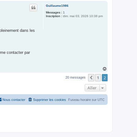
u
Guillaume1986
t
Messages :
1
Inscription :
dim. mai 03, 2026 10:38 pm
r pleinement dans les
 me contacter par
H
a
1
2
u
Précédent
20 messages
t
Aller
Nous contacter
Supprimer les cookies
Fuseau horaire sur
UTC