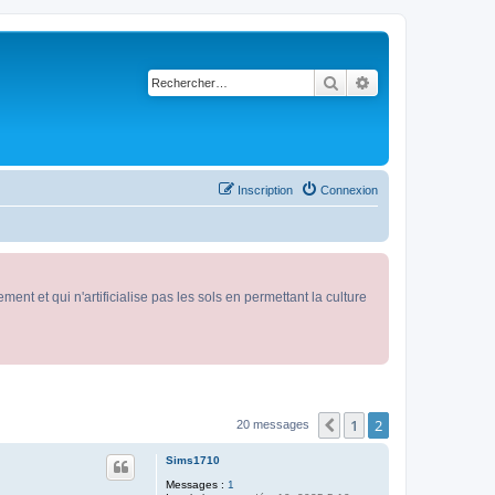
Rechercher
Recherche avancé
Inscription
Connexion
nt et qui n'artificialise pas les sols en permettant la culture
1
2
Précédent
20 messages
Sims1710
Messages :
1