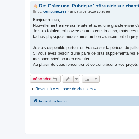
Re: Créer une. Rubrique ' offre aide sur chanti
M
par
Guillaume1986
»
dim. mai 03, 2026 10:39 pm
e
s
Bonjour à tous,
s
Nouvellement arrivé sur le site et avec une grande envie d
a
g
Je suis totalement novice en auto-construction, mais très mo
e
tâches physiques nécessaires au bon avancement du proje
Je suis disponible partout en France sur la période de juill
Si vous avez besoin d'une paire de bras supplémentaires et
message privé pour en discuter.
Au plaisir de vous rencontrer et de contribuer à vos projets 
Répondre
Revenir à « Annonce de chantiers »
Accueil du forum