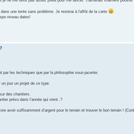
ais je ne me sens pas assez prête pour me lancet. J'aimerais vraiment pouvoir 
r dans une tente sans problème. Je resterai à l'affût de la carte
.
ispo niveau dates!
 ?
ant par les techniques que par la philosophie sous-jacente.
 un jour un projet de ce type.
sur des chantiers.
ntier prévu dans l’année qui vient..?
re avoir suffisamment d’argent pour le terrain et trouver le bon terrain ! (Con