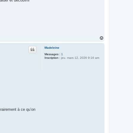
aider et découvrir
H
a
u
Madeleine
t
Messages :
1
Inscription :
jeu. mars 12, 2026 9:16 am
trairement à ce qu’on